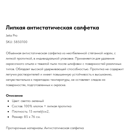
Липкая антистатическая салфетка
Jeta Pro
SKU:
5850100
Объёмная антистатическая салфетка из неотбеленной стёганной марли, с
липкой пропиткой, в индивидуальной упаковке. Применяется для удаления
окрасочного опыла и тяжелой пыли после шлифовки с поверхностей различных
типов. Обладает высокой удерживающей способностью. Пропитка не содержит
летучих растворителей и имеет повышенную устойчивость к высыханию,
нечувствительна к перепадам температуры, не оставляет следов на
поверхностях, подготовленных к окраске.
Описание
Цвет: светло-зеленый
Состав: 100% хлопок + липкая пропитка
Плотность: 15 нитей/см2,
Размер: 85 х 76 см.
Протирочные материалы: Антистатическая салфетка