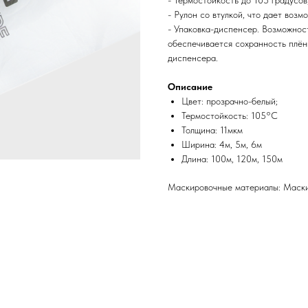
- Термостойкость до 105 градусов
- Рулон со втулкой, что дает воз
- Упаковка-диспенсер. Возможност
обеспечивается сохранность плёнк
диспенсера.
Описание
Цвет: прозрачно-белый;
Термостойкость: 105°C
Толщина: 11мкм
Ширина: 4м, 5м, 6м
Длина: 100м, 120м, 150м
Маскировочные материалы: Маски