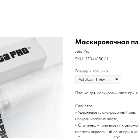
Маскировочная пл
Jeta Pro
SKU:
55044150-11
Размер и толщина
Плёнка для маскировки авто при 
Свойства:
- Удерживает лакокрасочный опыл
неокрашиваемые части;
- Статична, «прилипает» к автомо
попасть окрасочный опыл при вып