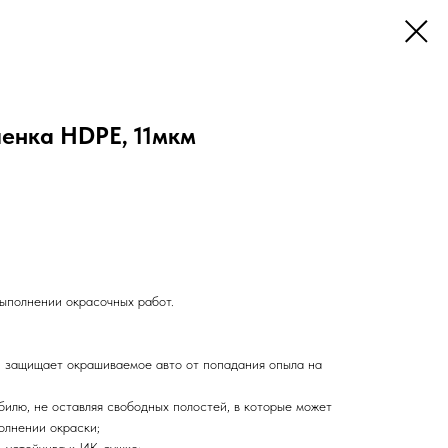
енка HDPE, 11мкм
выполнении окрасочных работ.
, защищает окрашиваемое авто от попадания опыла на
билю, не оставляя свободных полостей, в которые может
олнении окраски;