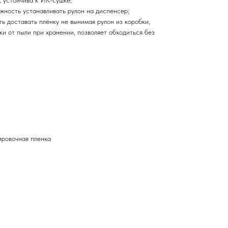
, устойчива к ИК-сушке;
можность устанавливать рулон на диспенсер;
ь доставать плёнку не вынимая рулон из коробки,
и от пыли при хранении, позволяет обходиться без
ровочная пленка