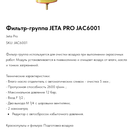
Фильтр-группа JETA PRO JAC6001
Jeta Pro
SKU:
JAC6001
Фильтр-группа используется для очистки воздуха при выполнении окрасочных
работ. Модуль устанавливается в пневмолинию и очищает воздух от влаги, масла
и тонких загрязнений.
Технические характеристики:
• Влаго-масло отделитель с автоматическим сливом - очистка 5 мкм ;
• Пропускная способность 2600 л/мин. ;
• Максимальное давление 12 бар;
• Вход F 1/2 ;
• Два выхода М 1/4 с шаровыми вентилями;
• 2 манометра;
Редуктор с автосбросом избыточного давления.
Краскопульты и фильтра: Подготовка воздуха