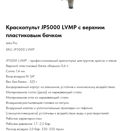
Краскопульт JP5000 LVMP c верхним
пластиковым бачком
Jeta Pro
SKU:
JP5000 LVMP
JP5000 LVMP - профессиональный краскопульт для грунтов, красок и лаков
Верхний пластиковый бачок объемом 0,6 л
Сопло 1,4 мм
Вход воздуха М 1/4"
Вес без бачка - 525 г
Анодированный корпус из алюминия, устойчив к химическому воздействию.
Материальное сопло (дюза) из нержавеющей стали.
Материальная игла из нержавеющей стали.
Воздушная распыляющая головка из латуни.
Воздушный клапан и уплотнительные прокладки из тефлона
(самоуплотняющиеся) устойчивы к воздействию воды и растворителей.
Рабочие характеристики
Рабочее давление: 1,7 -2,5 бар
Расход воздуха 2,0 бар: 330-350 л\мин