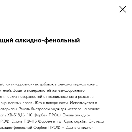
ущий алкидно-фенольный
ей, антикоррозионных добавок в фенол-алкидном лаке с
ителей. Защита поверхностей железнодорожного
ллических поверхностей от возникновения и развития
покрываемых слоев ЛКМ к поверхности. Используется в
 материалы: Эмаль быстросохнущая для металла на основе
ль ХВ-518,16, 110 Фарбен ПРОФ, Эмаль алкидно-
ПРОФ, Эмаль ПФ-115 Фарбен и т.д. Срок службы. Система
 алкидно-фенольный Фарбен ПРОФ + Эмаль алкидно-