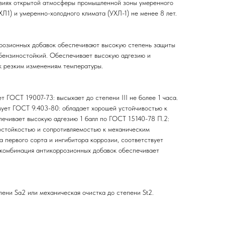
иях открытой атмосферы промышленной зоны умеренного
(ХЛ1) и умеренно-холодного климата (УХЛ-1) не менее 8 лет.
розионных добавок обеспечивают высокую степень защиты
бензиностойкий. Обеспечивает высокую адгезию и
 к резким изменениям температуры.
т ГОСТ 19007-73: высыхает до степени III не более 1 часа.
ует ГОСТ 9.403-80: обладает хорошей устойчивостью к
ечивает высокую адгезию 1 балл по ГОСТ 15140-78 П.2:
остойкостью и сопротивляемостью к механическим
 первого сорта и ингибитора коррозии, соответствует
 комбинация антикоррозионных добавок обеспечивает
ени Sa2 или механическая очистка до степени St2.