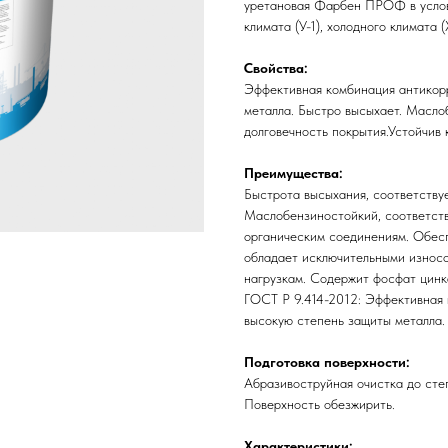
уретановая Фарбен ПРОФ в услов
климата (У-1), холодного климата 
Свойства:
Эффективная комбинация антикор
металла. Быстро высыхает. Масло
долговечность покрытия.Устойчив
Преимущества:
Быстрота высыхания, соответствуе
Маслобензиностойкий, соответств
органическим соединениям. Обесп
обладает исключительными износ
нагрузкам. Содержит фосфат цинка
ГОСТ Р 9.414-2012: Эффективная
высокую степень защиты металла.
Подготовка поверхности:
Абразивоструйная очистка до степ
Поверхность обезжирить.
Характеристики: