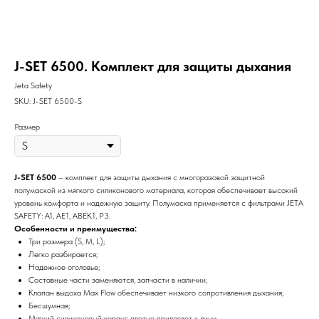
J-SET 6500. Комплект для защиты дыхания
Jeta Safety
SKU:
J-SET 6500-S
Размер
J-SET 6500
– комплект для защиты дыхания с многоразовой защитной
полумаской из мягкого силиконового материала, которая обеспечивает высокий
уровень комфорта и надежную защиту. Полумаска применяется с фильтрами JETA
SAFETY: A1, AE1, ABEK1, P3.
Особенности и преимущества:
Три размера (S, M, L);
Легко разбирается;
Надежное оголовье;
Составные части заменяются, запчасти в наличии;
Клапан выдоха Max Flow обеспечивает низкого сопротивления дыхания;
Бесшумная;
Мягкий силиконовый корпус плотно прилегает к лицу;