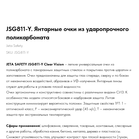
JSG811-Y. Янтарные очки из ударопрочного
поликарбоната
Jeta Safety
SKU:
JSG811-Y
JETA SAFETY JSG811-Y
Clear Vision
– легкие универсальные очки из
поликарбоната с панорамным защитным стеклом и покрытием против царапин и
запотевания. Очки предназначены для защиты глаз спереди, сверху и по бокам
от механических воздействий, абразивов и УФ-излучения. Янтарные линзы
служат для работы в условиях плохой видимости.
Очки эргономичны и конструктивно совместимы с различными видами СИЗ. К
особенностям модели относятся боковая и надбровная защита. Литая
конструкция минимизирует вероятность поломки. Защитные свойства 1FT: 1 –
оптический класс, F – низкоэнергетический удар (45 м/c), Т – механическая
защита при экстремальных температурах.
Сферы применения:
шлифование, сверление, токарные, монтажные, слесарные
и другие работы, обработка камня, бетона, металла, дерева и пластмассы.
Снижают утомляемость глаз, улучшают контраст при плохой видимости (туман,